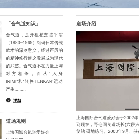
「合气道知识」
道场介绍
合气道，是开祖植芝盛平翁
（1883~1969）钻研日本传统
武术的深奥意义，经过严厉的
的精神修行使之发展成为现代
的武艺。合气道不在力量上与
对方相争，而从“入身
IRIMI”和“转换TENKAN”运动
产生.........
上海国际合气道爱好会于2002
道场规则
到现在，野仓国良道场长(六段
复钻 研地练习。2003年9月、获
上海国際合氣道愛好会