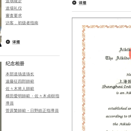
道场规定
道場礼仪
審査要求
访客，初级者指南
纪念相册
本部道场道场长
遠藤征四郎師範
佐々木将人師範
横田愛明師範・佐々木貞樹指
導員
菅原繁師範・日野皓正指導員